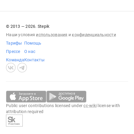
© 2013 — 2026. Stepik
Наши условия
использования
и
конфиденциальности
Тарифы
Помощь
Прессе
О нас
Команда
Контакты
Public user contributions licensed under
cc-wiki
license with
attribution required