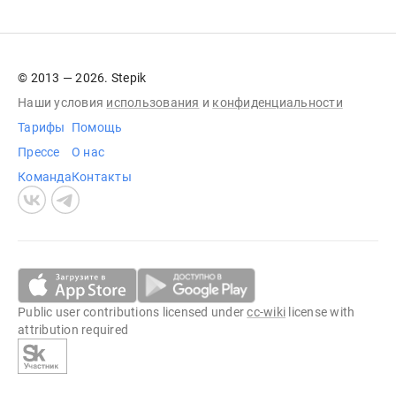
© 2013 — 2026. Stepik
Наши условия
использования
и
конфиденциальности
Тарифы
Помощь
Прессе
О нас
Команда
Контакты
Public user contributions licensed under
cc-wiki
license with
attribution required