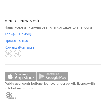
© 2013 — 2026. Stepik
Наши условия
использования
и
конфиденциальности
Тарифы
Помощь
Прессе
О нас
Команда
Контакты
Public user contributions licensed under
cc-wiki
license with
attribution required