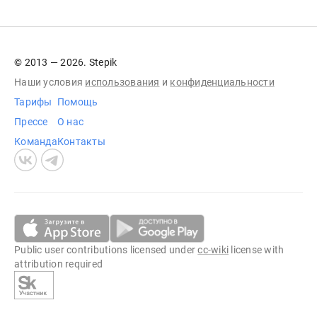
© 2013 — 2026. Stepik
Наши условия
использования
и
конфиденциальности
Тарифы
Помощь
Прессе
О нас
Команда
Контакты
Public user contributions licensed under
cc-wiki
license with
attribution required