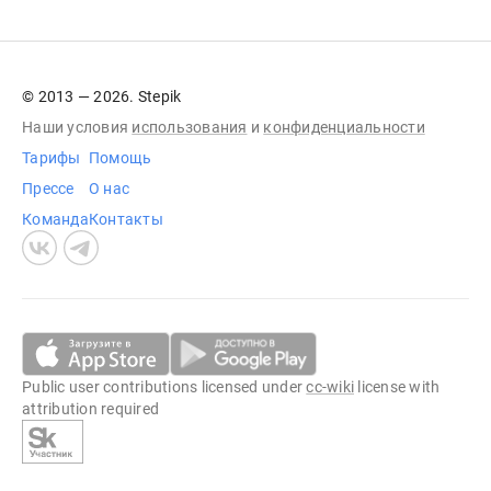
© 2013 — 2026. Stepik
Наши условия
использования
и
конфиденциальности
Тарифы
Помощь
Прессе
О нас
Команда
Контакты
Public user contributions licensed under
cc-wiki
license with
attribution required