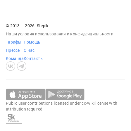
© 2013 — 2026. Stepik
Наши условия
использования
и
конфиденциальности
Тарифы
Помощь
Прессе
О нас
Команда
Контакты
Public user contributions licensed under
cc-wiki
license with
attribution required