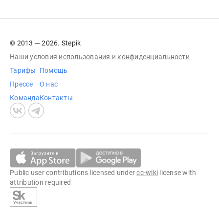
© 2013 — 2026. Stepik
Наши условия
использования
и
конфиденциальности
Тарифы
Помощь
Прессе
О нас
Команда
Контакты
Public user contributions licensed under
cc-wiki
license with
attribution required