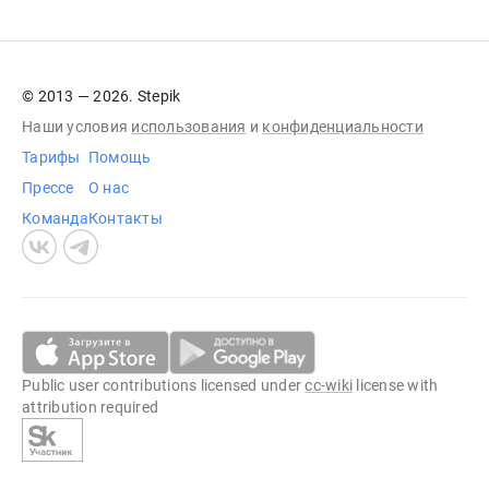
© 2013 — 2026. Stepik
Наши условия
использования
и
конфиденциальности
Тарифы
Помощь
Прессе
О нас
Команда
Контакты
Public user contributions licensed under
cc-wiki
license with
attribution required