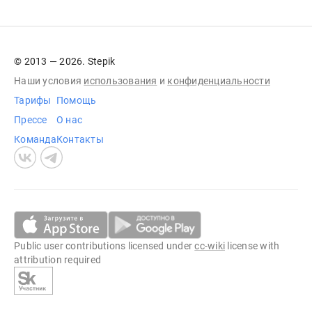
© 2013 — 2026. Stepik
Наши условия
использования
и
конфиденциальности
Тарифы
Помощь
Прессе
О нас
Команда
Контакты
Public user contributions licensed under
cc-wiki
license with
attribution required