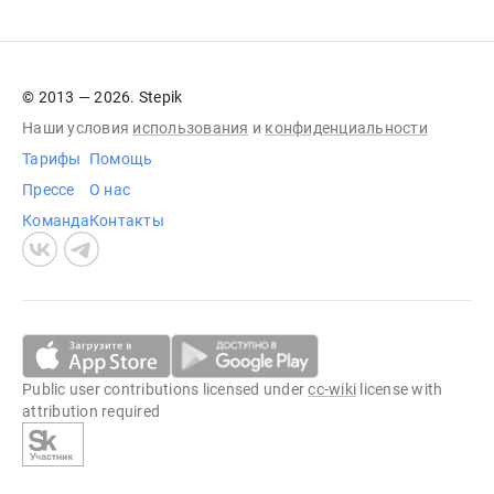
© 2013 — 2026. Stepik
Наши условия
использования
и
конфиденциальности
Тарифы
Помощь
Прессе
О нас
Команда
Контакты
Public user contributions licensed under
cc-wiki
license with
attribution required