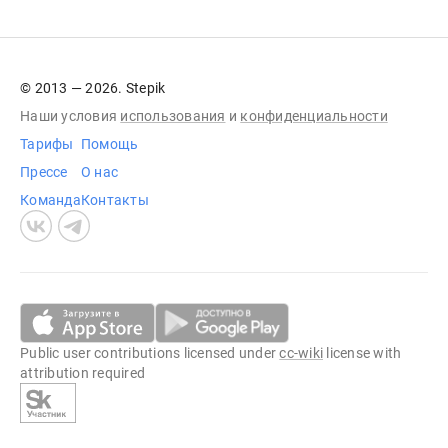
© 2013 — 2026. Stepik
Наши условия
использования
и
конфиденциальности
Тарифы
Помощь
Прессе
О нас
Команда
Контакты
Public user contributions licensed under
cc-wiki
license with
attribution required