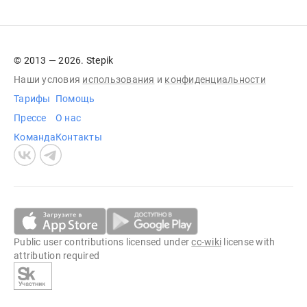
© 2013 — 2026. Stepik
Наши условия
использования
и
конфиденциальности
Тарифы
Помощь
Прессе
О нас
Команда
Контакты
Public user contributions licensed under
cc-wiki
license with
attribution required