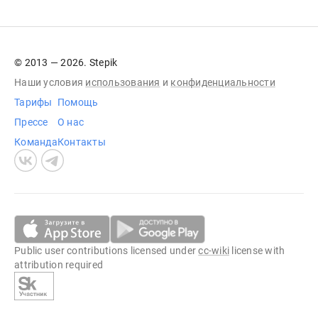
© 2013 — 2026. Stepik
Наши условия
использования
и
конфиденциальности
Тарифы
Помощь
Прессе
О нас
Команда
Контакты
Public user contributions licensed under
cc-wiki
license with
attribution required