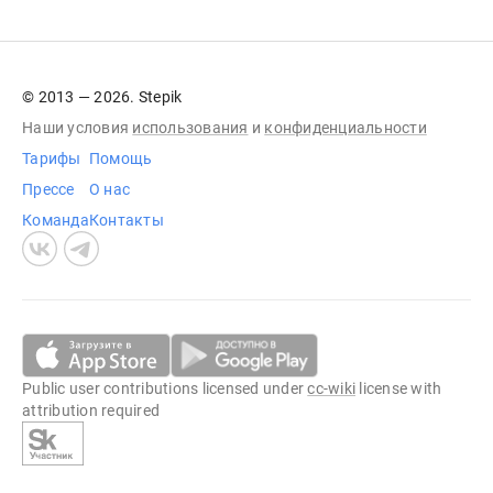
© 2013 — 2026. Stepik
Наши условия
использования
и
конфиденциальности
Тарифы
Помощь
Прессе
О нас
Команда
Контакты
Public user contributions licensed under
cc-wiki
license with
attribution required