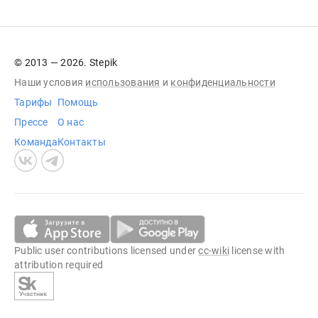
© 2013 — 2026. Stepik
Наши условия
использования
и
конфиденциальности
Тарифы
Помощь
Прессе
О нас
Команда
Контакты
Public user contributions licensed under
cc-wiki
license with
attribution required