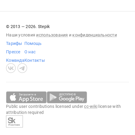
© 2013 — 2026. Stepik
Наши условия
использования
и
конфиденциальности
Тарифы
Помощь
Прессе
О нас
Команда
Контакты
Public user contributions licensed under
cc-wiki
license with
attribution required