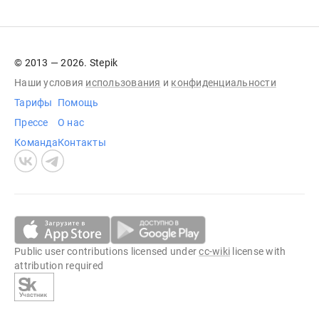
© 2013 — 2026. Stepik
Наши условия
использования
и
конфиденциальности
Тарифы
Помощь
Прессе
О нас
Команда
Контакты
Public user contributions licensed under
cc-wiki
license with
attribution required