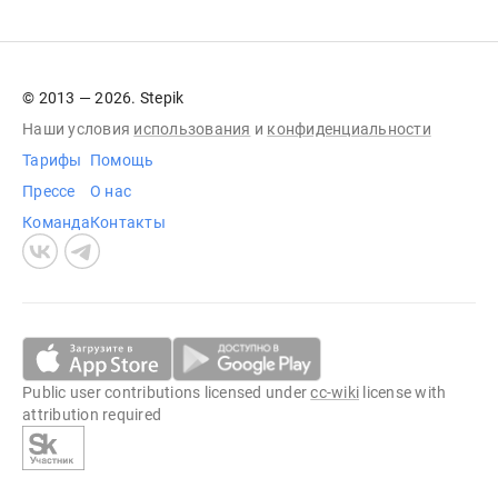
© 2013 — 2026. Stepik
Наши условия
использования
и
конфиденциальности
Тарифы
Помощь
Прессе
О нас
Команда
Контакты
Public user contributions licensed under
cc-wiki
license with
attribution required