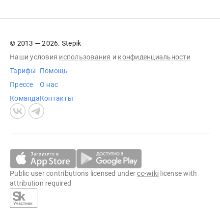
© 2013 — 2026. Stepik
Наши условия
использования
и
конфиденциальности
Тарифы
Помощь
Прессе
О нас
Команда
Контакты
Public user contributions licensed under
cc-wiki
license with
attribution required