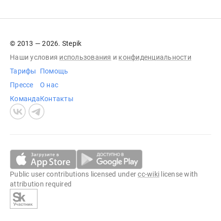
© 2013 — 2026. Stepik
Наши условия
использования
и
конфиденциальности
Тарифы
Помощь
Прессе
О нас
Команда
Контакты
Public user contributions licensed under
cc-wiki
license with
attribution required