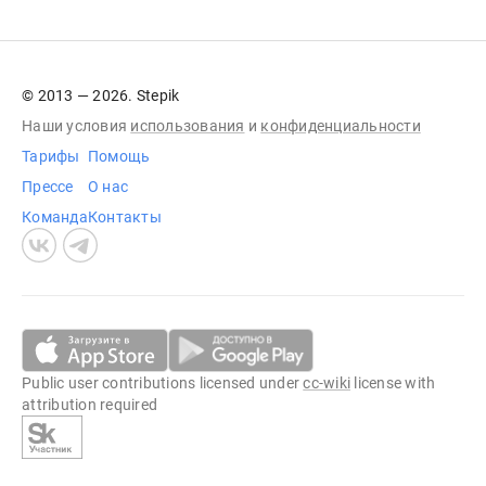
© 2013 — 2026. Stepik
Наши условия
использования
и
конфиденциальности
Тарифы
Помощь
Прессе
О нас
Команда
Контакты
Public user contributions licensed under
cc-wiki
license with
attribution required