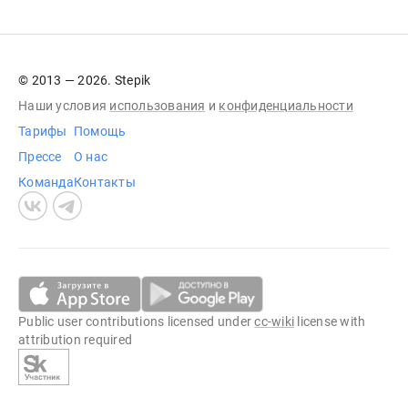
© 2013 — 2026. Stepik
Наши условия
использования
и
конфиденциальности
Тарифы
Помощь
Прессе
О нас
Команда
Контакты
Public user contributions licensed under
cc-wiki
license with
attribution required