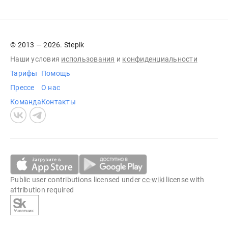
© 2013 — 2026. Stepik
Наши условия
использования
и
конфиденциальности
Тарифы
Помощь
Прессе
О нас
Команда
Контакты
Public user contributions licensed under
cc-wiki
license with
attribution required