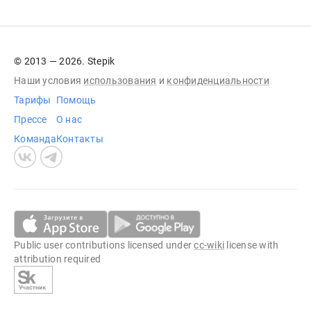
© 2013 — 2026. Stepik
Наши условия
использования
и
конфиденциальности
Тарифы
Помощь
Прессе
О нас
Команда
Контакты
Public user contributions licensed under
cc-wiki
license with
attribution required