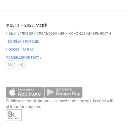
© 2013 — 2026. Stepik
Наши условия
использования
и
конфиденциальности
Тарифы
Помощь
Прессе
О нас
Команда
Контакты
Public user contributions licensed under
cc-wiki
license with
attribution required