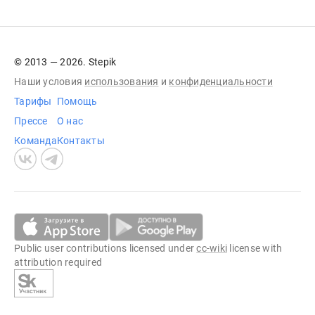
© 2013 — 2026. Stepik
Наши условия
использования
и
конфиденциальности
Тарифы
Помощь
Прессе
О нас
Команда
Контакты
Public user contributions licensed under
cc-wiki
license with
attribution required