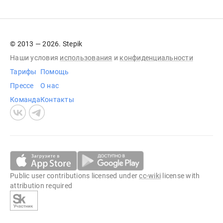
© 2013 — 2026. Stepik
Наши условия
использования
и
конфиденциальности
Тарифы
Помощь
Прессе
О нас
Команда
Контакты
Public user contributions licensed under
cc-wiki
license with
attribution required