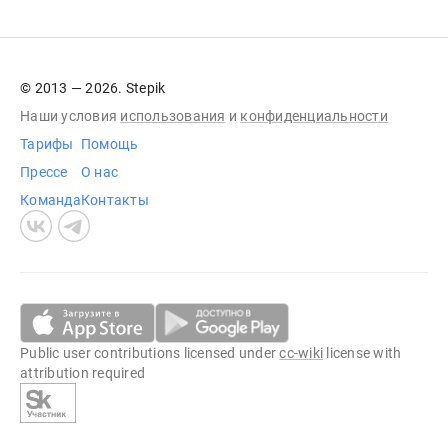
© 2013 — 2026. Stepik
Наши условия
использования
и
конфиденциальности
Тарифы
Помощь
Прессе
О нас
Команда
Контакты
Public user contributions licensed under
cc-wiki
license with
attribution required