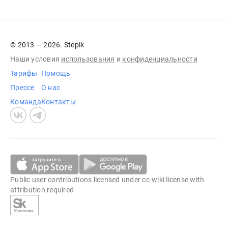
© 2013 — 2026. Stepik
Наши условия
использования
и
конфиденциальности
Тарифы
Помощь
Прессе
О нас
Команда
Контакты
Public user contributions licensed under
cc-wiki
license with
attribution required