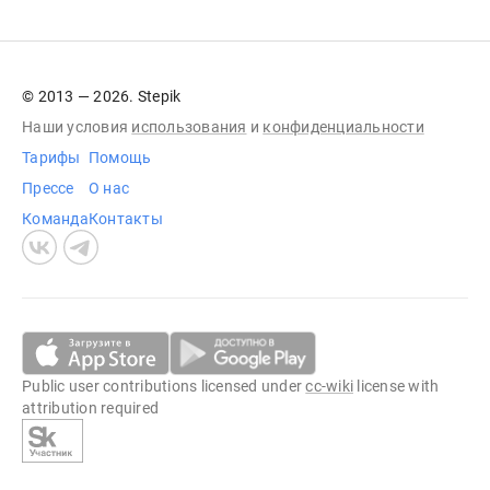
© 2013 — 2026. Stepik
Наши условия
использования
и
конфиденциальности
Тарифы
Помощь
Прессе
О нас
Команда
Контакты
Public user contributions licensed under
cc-wiki
license with
attribution required