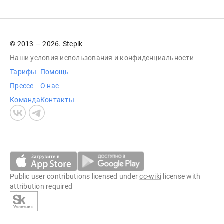
© 2013 — 2026. Stepik
Наши условия
использования
и
конфиденциальности
Тарифы
Помощь
Прессе
О нас
Команда
Контакты
Public user contributions licensed under
cc-wiki
license with
attribution required