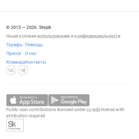
© 2013 — 2026. Stepik
Наши условия
использования
и
конфиденциальности
Тарифы
Помощь
Прессе
О нас
Команда
Контакты
Public user contributions licensed under
cc-wiki
license with
attribution required