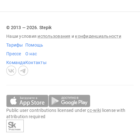
© 2013 — 2026. Stepik
Наши условия
использования
и
конфиденциальности
Тарифы
Помощь
Прессе
О нас
Команда
Контакты
Public user contributions licensed under
cc-wiki
license with
attribution required