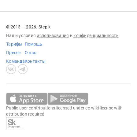
© 2013 — 2026. Stepik
Наши условия
использования
и
конфиденциальности
Тарифы
Помощь
Прессе
О нас
Команда
Контакты
Public user contributions licensed under
cc-wiki
license with
attribution required