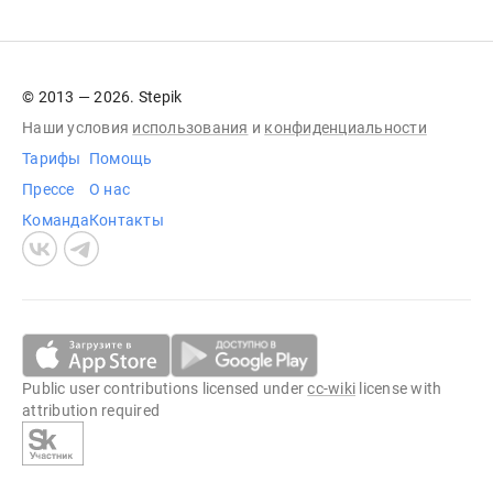
© 2013 — 2026. Stepik
Наши условия
использования
и
конфиденциальности
Тарифы
Помощь
Прессе
О нас
Команда
Контакты
Public user contributions licensed under
cc-wiki
license with
attribution required