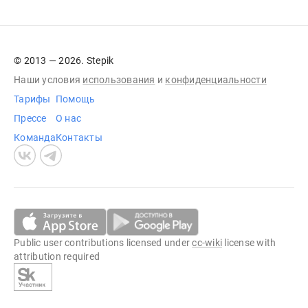
© 2013 — 2026. Stepik
Наши условия
использования
и
конфиденциальности
Тарифы
Помощь
Прессе
О нас
Команда
Контакты
Public user contributions licensed under
cc-wiki
license with
attribution required