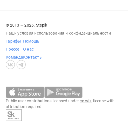
© 2013 — 2026. Stepik
Наши условия
использования
и
конфиденциальности
Тарифы
Помощь
Прессе
О нас
Команда
Контакты
Public user contributions licensed under
cc-wiki
license with
attribution required