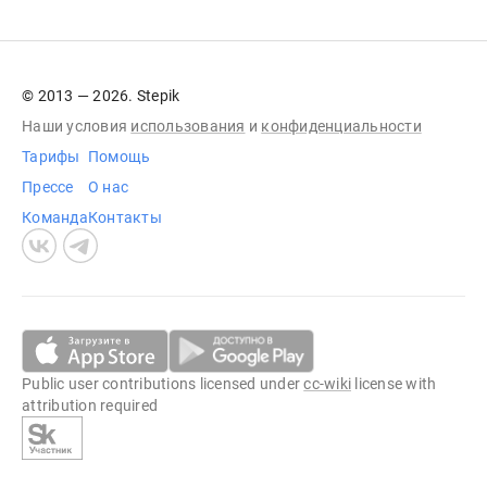
© 2013 — 2026. Stepik
Наши условия
использования
и
конфиденциальности
Тарифы
Помощь
Прессе
О нас
Команда
Контакты
Public user contributions licensed under
cc-wiki
license with
attribution required