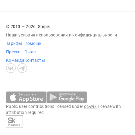
© 2013 — 2026. Stepik
Наши условия
использования
и
конфиденциальности
Тарифы
Помощь
Прессе
О нас
Команда
Контакты
Public user contributions licensed under
cc-wiki
license with
attribution required