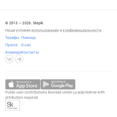
© 2013 — 2026. Stepik
Наши условия
использования
и
конфиденциальности
Тарифы
Помощь
Прессе
О нас
Команда
Контакты
Public user contributions licensed under
cc-wiki
license with
attribution required