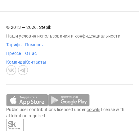
© 2013 — 2026. Stepik
Наши условия
использования
и
конфиденциальности
Тарифы
Помощь
Прессе
О нас
Команда
Контакты
Public user contributions licensed under
cc-wiki
license with
attribution required