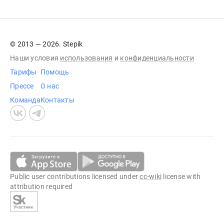
© 2013 — 2026. Stepik
Наши условия
использования
и
конфиденциальности
Тарифы
Помощь
Прессе
О нас
Команда
Контакты
Public user contributions licensed under
cc-wiki
license with
attribution required