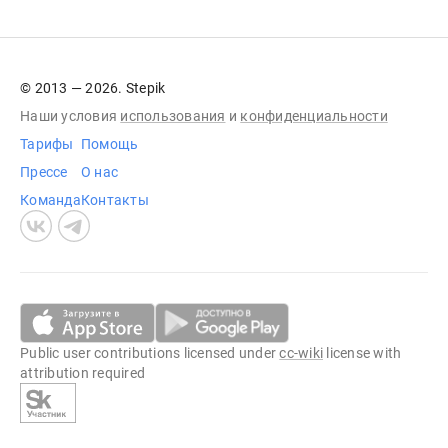
© 2013 — 2026. Stepik
Наши условия
использования
и
конфиденциальности
Тарифы
Помощь
Прессе
О нас
Команда
Контакты
Public user contributions licensed under
cc-wiki
license with
attribution required