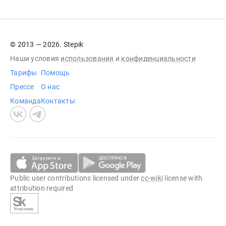
© 2013 — 2026. Stepik
Наши условия
использования
и
конфиденциальности
Тарифы
Помощь
Прессе
О нас
Команда
Контакты
Public user contributions licensed under
cc-wiki
license with
attribution required