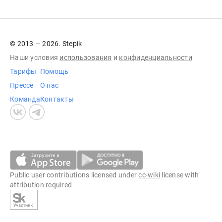
© 2013 — 2026. Stepik
Наши условия
использования
и
конфиденциальности
Тарифы
Помощь
Прессе
О нас
Команда
Контакты
Public user contributions licensed under
cc-wiki
license with
attribution required