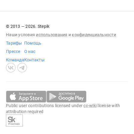
© 2013 — 2026. Stepik
Наши условия
использования
и
конфиденциальности
Тарифы
Помощь
Прессе
О нас
Команда
Контакты
Public user contributions licensed under
cc-wiki
license with
attribution required