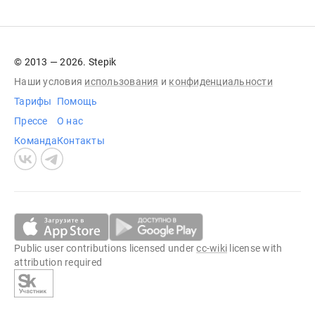
© 2013 — 2026. Stepik
Наши условия
использования
и
конфиденциальности
Тарифы
Помощь
Прессе
О нас
Команда
Контакты
Public user contributions licensed under
cc-wiki
license with
attribution required