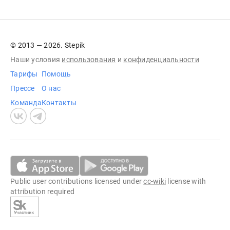
© 2013 — 2026. Stepik
Наши условия
использования
и
конфиденциальности
Тарифы
Помощь
Прессе
О нас
Команда
Контакты
Public user contributions licensed under
cc-wiki
license with
attribution required