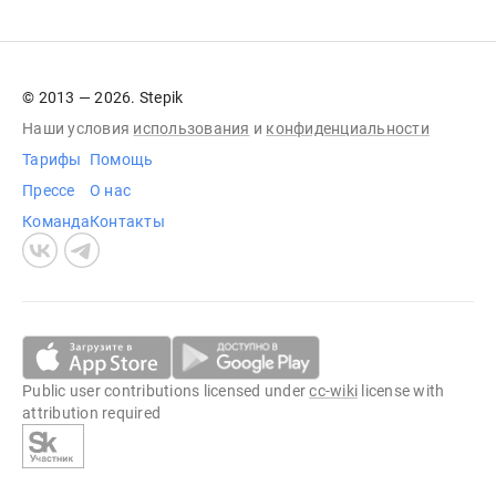
© 2013 — 2026. Stepik
Наши условия
использования
и
конфиденциальности
Тарифы
Помощь
Прессе
О нас
Команда
Контакты
Public user contributions licensed under
cc-wiki
license with
attribution required