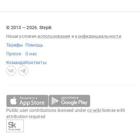
© 2013 — 2026. Stepik
Наши условия
использования
и
конфиденциальности
Тарифы
Помощь
Прессе
О нас
Команда
Контакты
Public user contributions licensed under
cc-wiki
license with
attribution required